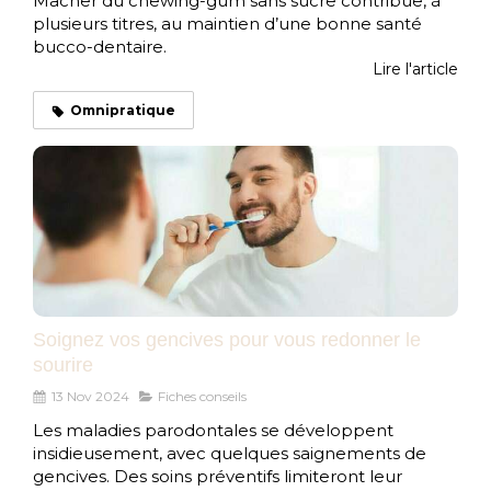
Mâcher du chewing-gum sans sucre contribue, à
plusieurs titres, au maintien d’une bonne santé
bucco-dentaire.
Lire l'article
Omnipratique
Soignez vos gencives pour vous redonner le
sourire
13 Nov 2024
Fiches conseils
Les maladies parodontales se développent
insidieusement, avec quelques saignements de
gencives. Des soins préventifs limiteront leur