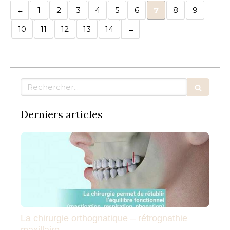
1
2
3
4
5
6
7
8
9
10
11
12
13
14
Rechercher
Derniers articles
La chirurgie orthognatique – rétrognathie