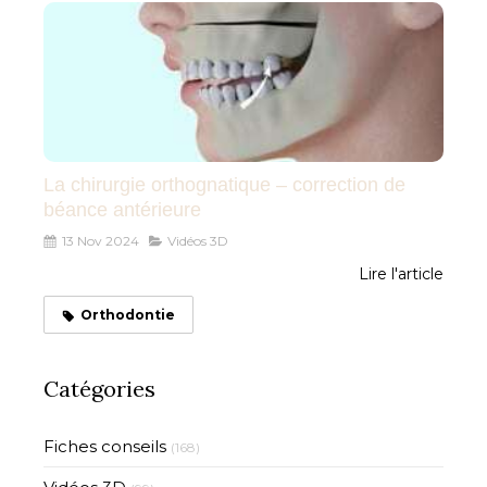
La chirurgie orthognatique – correction de
béance antérieure
13 Nov 2024
Vidéos 3D
Lire l'article
Orthodontie
Catégories
Fiches conseils
(168)