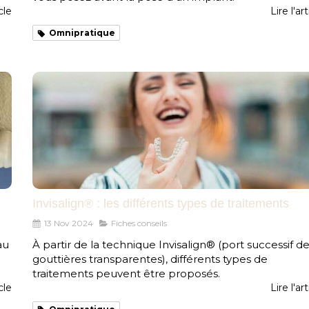
icle
Lire l'art
Omnipratique
Invisalign® : les différents types de traitements
13 Nov 2024
Fiches conseils
au
À partir de la technique Invisalign® (port successif d
gouttières transparentes), différents types de
traitements peuvent être proposés.
icle
Lire l'art