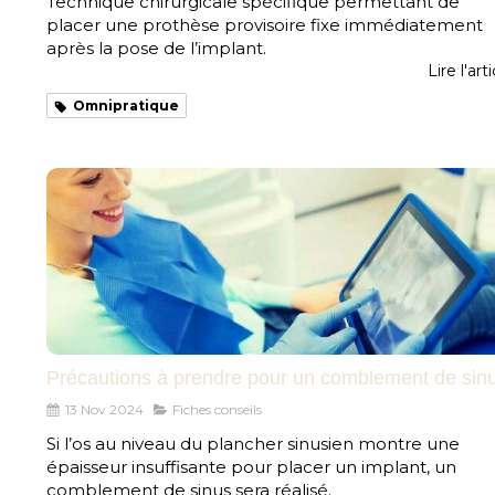
Technique chirurgicale spécifique permettant de
placer une prothèse provisoire fixe immédiatement
après la pose de l’implant.
Lire l'art
Omnipratique
Précautions à prendre pour un comblement de sin
13 Nov 2024
Fiches conseils
Si l’os au niveau du plancher sinusien montre une
épaisseur insuffisante pour placer un implant, un
comblement de sinus sera réalisé.