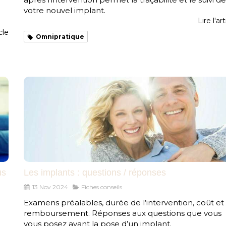
votre nouvel implant.
Lire l'art
icle
Omnipratique
us
Les implants : questions / réponses
13 Nov 2024
Fiches conseils
Examens préalables, durée de l’intervention, coût et
remboursement. Réponses aux questions que vous
vous posez avant la pose d’un implant.