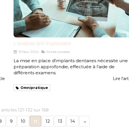
L'analyse pré-implantaire
13 Nov 2024
Fiches conseils
La mise en place d’implants dentaires nécessite une
préparation approfondie, effectuée à l’aide de
différents examens.
icle
Lire l'art
Omnipratique
articles 121-132 sur 168
8
9
10
11
12
13
14