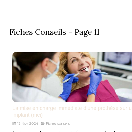
ACCUEIL
CA
Fiches Conseils - Page 11
La mise en charge immédiate d’une prothèse sur 
implant (mci)
13 Nov 2024
Fiches conseils