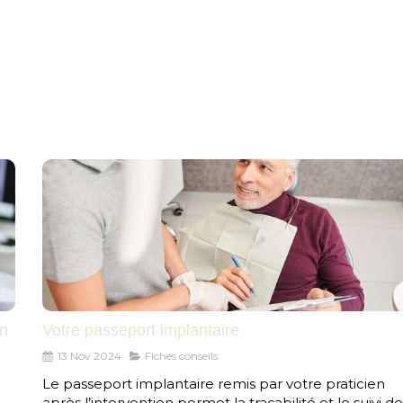
BINET
EQUIPE
PLAN D'ACCÈS
HYGIÈNE BUCC
un
Votre passeport implantaire
13 Nov 2024
Fiches conseils
Le passeport implantaire remis par votre praticien
après l’intervention permet la traçabilité et le suivi de