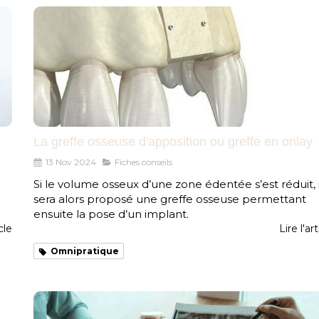
La greffe osseuse d'apposition ou greffe en onlay
13 Nov 2024
Fiches conseils
Si le volume osseux d’une zone édentée s’est réduit, i
sera alors proposé une greffe osseuse permettant
ensuite la pose d’un implant.
icle
Lire l'art
Omnipratique