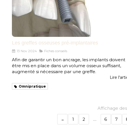
Les greffes osseuses pré-implantaires
13 Nov 2024
Fiches conseils
Afin de garantir un bon ancrage, les implants doivent
être mis en place dans un volume osseux suffisant,
augmenté si nécessaire par une greffe.
Lire l'art
Omnipratique
Affichage des 
1
2
…
6
7