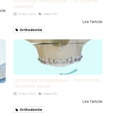
La chirurgie orthognatique – rétrognathie
maxillaire
icle
13 Nov 2024
Vidéos 3D
Lire l'article
Orthodontie
La chirurgie orthognatique – correction de
l’asymétrie faciale
13 Nov 2024
Vidéos 3D
Lire l'article
Orthodontie