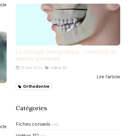
icle
La chirurgie orthognatique – correction de
béance antérieure
13 Nov 2024
Vidéos 3D
Lire l'article
Orthodontie
Catégories
e
Fiches conseils
(168)
icle
Vidéos 3D
(99)