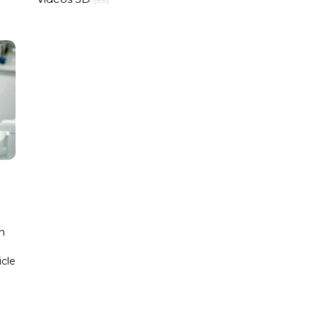
n
icle