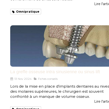
Lire l'art
Omnipratique
La greffe osseuse intra sinusienne ou sinus lift
13 Nov 2024
Fiches conseils
Lors de la mise en place d’implants dentaires au nive
des molaires supérieures, le chirurgien est souvent
confronté à un manque de volume osseux.
Lire l'art