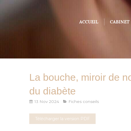
ACCUEIL
CABINET
La bouche, miroir de no
du diabète
13 Nov 2024
Fiches conseils
Télécharger la version PDF