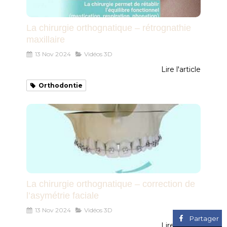
La chirurgie orthognatique – rétrognathie
maxillaire
13 Nov 2024
Vidéos 3D
Lire l'article
Orthodontie
La chirurgie orthognatique – correction de
l’asymétrie faciale
13 Nov 2024
Vidéos 3D
Partager
Lire l'article