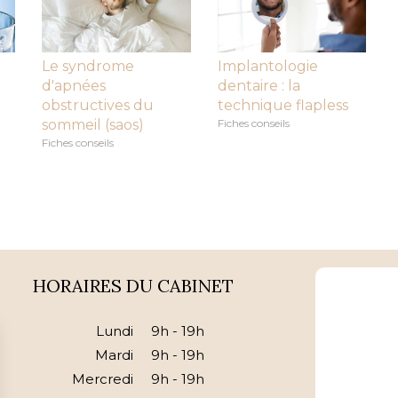
Le syndrome
Implantologie
d'apnées
dentaire : la
obstructives du
technique flapless
sommeil (saos)
Fiches conseils
Fiches conseils
HORAIRES DU CABINET
Lundi
9h - 19h
Mardi
9h - 19h
Mercredi
9h - 19h