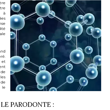
ère
tre
é à
ies
nse
ité
ale
and
ré.
 et
ent
 de
es
 de
 le
 LE PARODONTE :