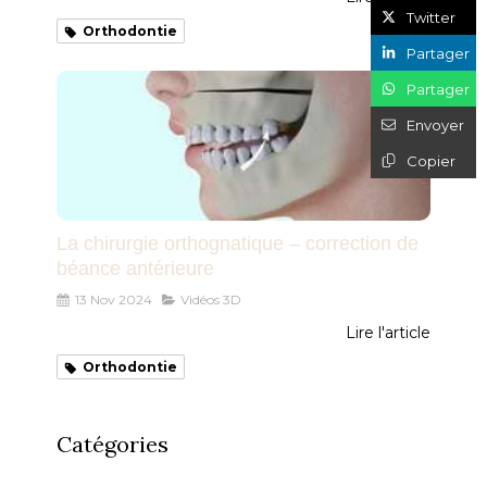
Twitter
Orthodontie
Partager
Partager
Envoyer
Copier
La chirurgie orthognatique – correction de
béance antérieure
13 Nov 2024
Vidéos 3D
Lire l'article
Orthodontie
Catégories