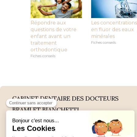
Répondre aux
Les concentrations
questions de votre
en fluor des eaux
enfant avant un
minérales
traitement
Fiches conseils
orthodontique
Fiches conseils
CABINET DENTAIRE DES DOCTEURS
BRAMI ET BIANCHETTI
Cabinet
3 Rue Aristide Briand